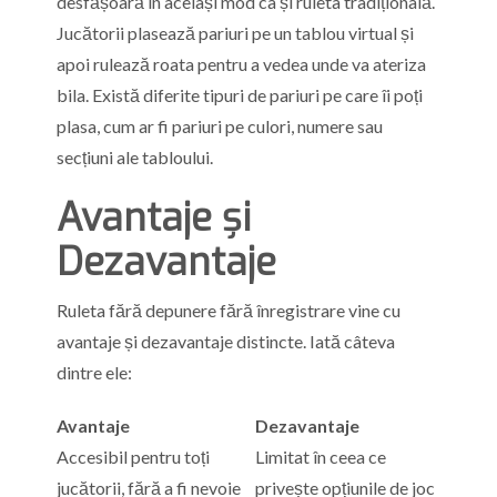
desfășoară în același mod ca și ruleta tradițională.
Jucătorii plasează pariuri pe un tablou virtual și
apoi rulează roata pentru a vedea unde va ateriza
bila. Există diferite tipuri de pariuri pe care îi poți
plasa, cum ar fi pariuri pe culori, numere sau
secțiuni ale tabloului.
Avantaje și
Dezavantaje
Ruleta fără depunere fără înregistrare vine cu
avantaje și dezavantaje distincte. Iată câteva
dintre ele:
Avantaje
Dezavantaje
Accesibil pentru toți
Limitat în ceea ce
jucătorii, fără a fi nevoie
privește opțiunile de joc