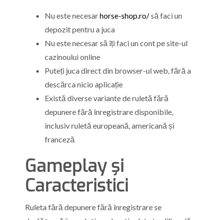
Nu este necesar
horse-shop.ro/
să faci un
depozit pentru a juca
Nu este necesar să îți faci un cont pe site-ul
cazinoului online
Puteți juca direct din browser-ul web, fără a
descărca nicio aplicație
Există diverse variante de ruletă fără
depunere fără înregistrare disponibile,
inclusiv ruletă europeană, americană și
franceză
Gameplay și
Caracteristici
Ruleta fără depunere fără înregistrare se