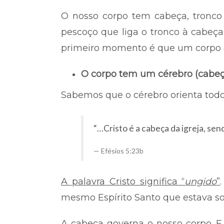
O nosso corpo tem cabeça, tronco
pescoço que liga o tronco à cabeç
primeiro momento é que um corpo 
O corpo tem um cérebro (cabeç
Sabemos que o cérebro orienta todo 
“…Cristo é a cabeça da igreja, sen
Efésios 5:23b
A palavra Cristo significa “
ungido
”
mesmo Espírito Santo que estava sob
A cabeça governa o nosso corpo. E