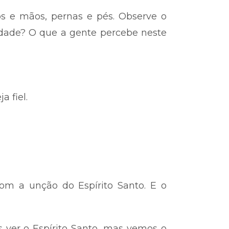
s e mãos, pernas e pés. Observe o
rdade? O que a gente percebe neste
 fiel.
m a unção do Espírito Santo. E o
 ver o Espírito Santo, mas vemos o