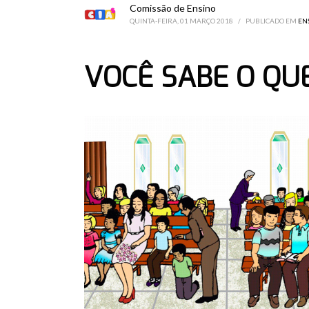
Comissão de Ensino
QUINTA-FEIRA, 01 MARÇO 2018
/
PUBLICADO EM
EN
VOCÊ SABE O QUE