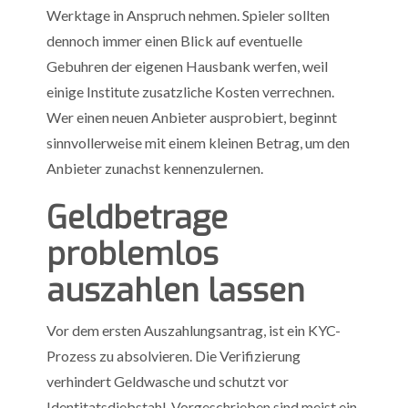
Werktage in Anspruch nehmen. Spieler sollten
dennoch immer einen Blick auf eventuelle
Gebuhren der eigenen Hausbank werfen, weil
einige Institute zusatzliche Kosten verrechnen.
Wer einen neuen Anbieter ausprobiert, beginnt
sinnvollerweise mit einem kleinen Betrag, um den
Anbieter zunachst kennenzulernen.
Geldbetrage
problemlos
auszahlen lassen
Vor dem ersten Auszahlungsantrag, ist ein KYC-
Prozess zu absolvieren. Die Verifizierung
verhindert Geldwasche und schutzt vor
Identitatsdiebstahl. Vorgeschrieben sind meist ein