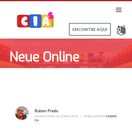
ENCONTRE AQUI
Neue Online
Casinos Schweiz –
Aktueller Ratgeber
2026
Ruben Prado
QUINTA-FEIRA, 18 JUNHO 2026
/
PUBLICADO EM
CASINO
CH