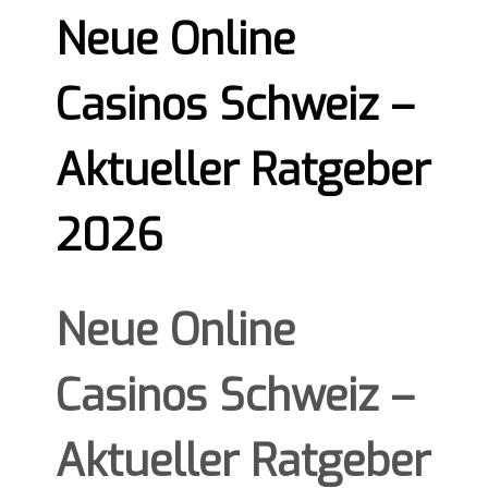
Neue Online
Casinos Schweiz –
Aktueller Ratgeber
2026
Neue Online
Casinos Schweiz –
Aktueller Ratgeber