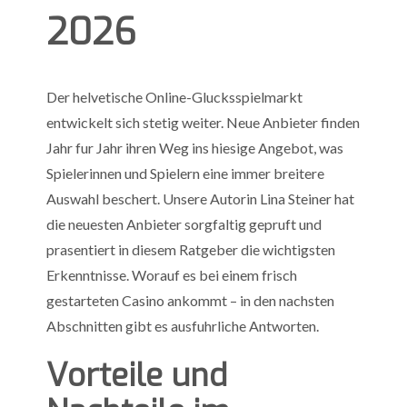
2026
Der helvetische Online-Glucksspielmarkt
entwickelt sich stetig weiter. Neue Anbieter finden
Jahr fur Jahr ihren Weg ins hiesige Angebot, was
Spielerinnen und Spielern eine immer breitere
Auswahl beschert. Unsere Autorin Lina Steiner hat
die neuesten Anbieter sorgfaltig gepruft und
prasentiert in diesem Ratgeber die wichtigsten
Erkenntnisse. Worauf es bei einem frisch
gestarteten Casino ankommt – in den nachsten
Abschnitten gibt es ausfuhrliche Antworten.
Vorteile und