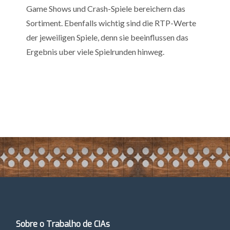
Game Shows und Crash-Spiele bereichern das
Sortiment. Ebenfalls wichtig sind die RTP-Werte
der jeweiligen Spiele, denn sie beeinflussen das
Ergebnis uber viele Spielrunden hinweg.
Sobre o Trabalho de CIAs