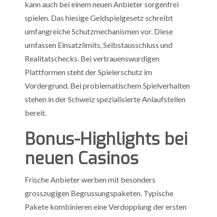
kann auch bei einem neuen Anbieter sorgenfrei
spielen. Das hiesige Geldspielgesetz schreibt
umfangreiche Schutzmechanismen vor. Diese
umfassen Einsatzlimits, Selbstausschluss und
Realitatschecks. Bei vertrauenswurdigen
Plattformen steht der Spielerschutz im
Vordergrund. Bei problematischem Spielverhalten
stehen in der Schweiz spezialisierte Anlaufstellen
bereit.
Bonus-Highlights bei
neuen Casinos
Frische Anbieter werben mit besonders
grosszugigen Begrussungspaketen. Typische
Pakete kombinieren eine Verdopplung der ersten