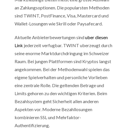
an Zahlungsoptionen. Die popularsten Methoden
sind TWINT, PostFinance, Visa, Mastercard und
Wallet-Losungen wie Skrill oder Paysafecard.
Aktuelle Anbieterbewertungen sind
uber diesen
Link
jederzeit verfugbar. TWINT uberzeugt durch
seine enorme Marktdurchdringung im Schweizer
Raum. Bei jungen Plattformen sind Kryptos langst
angekommen. Bei der Methodenwahl spielen das
eigene Spielverhalten und personliche Vorlieben
eine zentrale Rolle. Die geltenden Betrage und
Limits gehoren zu den wichtigen Kriterien. Beim
Bezahlsystem geht Sicherheit allen anderen
Aspekten vor. Moderne Bezahllosungen
kombinieren SSL und Mehrfaktor-
Authentifizierung.