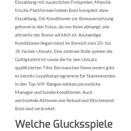
Einzahlung mit zusatzlichen Freispielen. Manche
frische Plattformen bieten Boni komplett ohne
Einzahlung. Die Konditionen zur Bonusumsetzung
gehoren in den Fokus, da von ihnen abhangt, wie
attraktiv der Bonus wirklich ist. Anstandige
Konditionen liegen meist im Bereich vom 20- bis
35-fachen Umsatz. Eine zentrale Rolle spielen die
Gultigkeitsfrist sowie die fur den Umsatz
qualifizierten Titel. Bei manchen Newcomern gibt
es bereits Loyalitatsprogramme fur Stammkunden.
In den Top-VIP-Rangen winken personliche
Manager und Sonderkonditionen. Auch
wechselnde Aktionen wie Reload und Wochenend-
Boni sind verbreitet.
Welche Glucksspiele