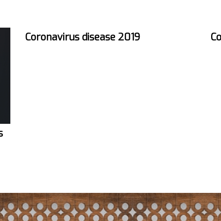
Coronavirus disease 2019
Co
s