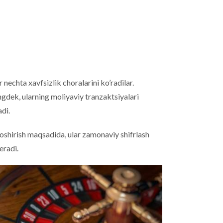
r nechta xavfsizlik choralarini ko’radilar.
ngdek, ularning moliyaviy tranzaktsiyalari
adi.
i oshirish maqsadida, ular zamonaviy shifrlash
eradi.