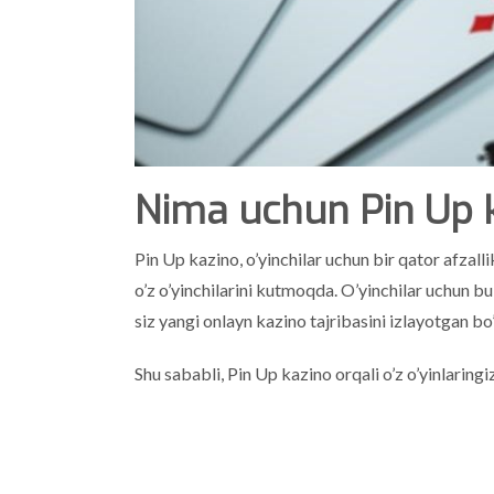
Nima uchun Pin Up k
Pin Up kazino, o’yinchilar uchun bir qator afzalli
o’z o’yinchilarini kutmoqda. O’yinchilar uchun b
siz yangi onlayn kazino tajribasini izlayotgan b
Shu sababli, Pin Up kazino orqali o’z o’yinlaringi