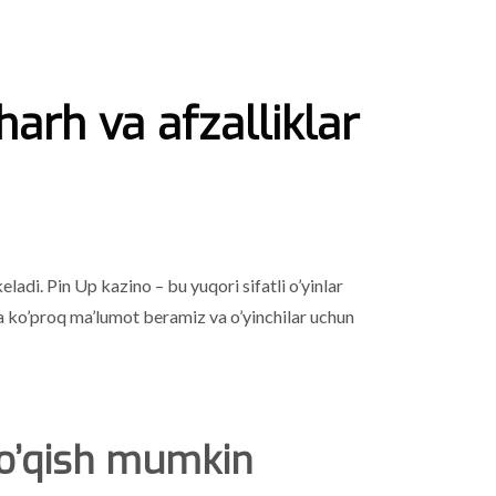
harh va afzalliklar
eladi. Pin Up kazino – bu yuqori sifatli o’yinlar
a ko’proq ma’lumot beramiz va o’yinchilar uchun
 o’qish mumkin