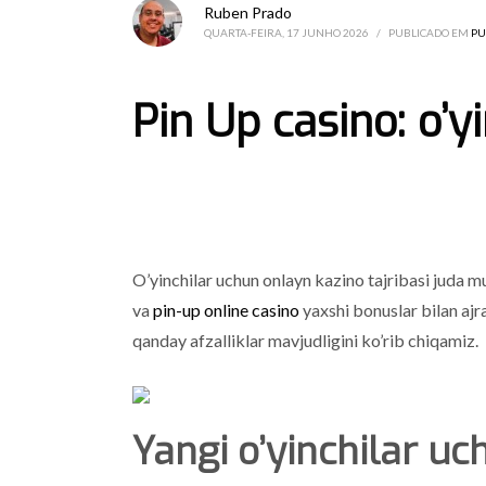
Ruben Prado
QUARTA-FEIRA, 17 JUNHO 2026
/
PUBLICADO EM
PU
Pin Up casino: o’y
O’yinchilar uchun onlayn kazino tajribasi juda muh
va
pin-up online casino
yaxshi bonuslar bilan aj
qanday afzalliklar mavjudligini ko’rib chiqamiz.
Yangi o’yinchilar u