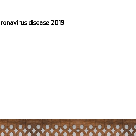
ronavirus disease 2019