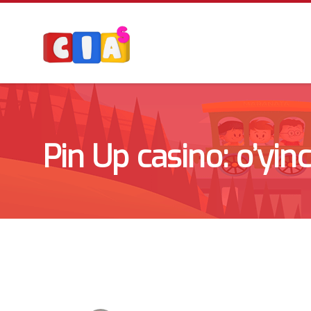
Pin Up casino: o’yin