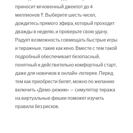
приносит мгновенный джекпот до 4
миллионов ₸. Выберите шесть чисел,
дождитесь прямого эфира, который проходит
дважды в неделю, и проверьте свою удачу.
Радует возможность совмещать быстрые игры
и тиражные, такие как кено. Вместе с тем такой
подробный обеспечивает безопасный,
понятный и действительно комфортный старт,
даже для новичков в онлайн-лотерее. Перед
тем как приобрести билет, можно по желанию
включить «Демо-режим» — симулятор тиража
на виртуальные фишки поможет изучить
правила без рисков.