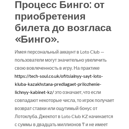
Процесс Бинго: от
приобретения
билета до возгласа
«Бинго».
Имея персональный аккаунт в Loto Club —
пользователи могут значительно увеличить
свою вовлеченность в игру. На практике
https://tech-soul.co.uk/ofitsialnyy-sayt-loto-
kluba-kazakhstana-predlagaet-prilozhenie-
lichnyy-kabinet-kz/
это означает, что если
совпадают некоторые числа, то игрок получает
возврат ставки или ощутимый бонус от
Лотоклуба. Джекпот в Loto Club KZ начинается
с суммы в двадцать миллионов ₸ и не имеет