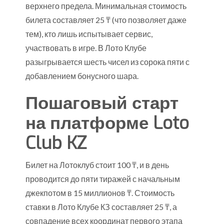
верхнего предела. Минимальная стоимость
билета составляет 25 ₸ (что позволяет даже
тем), кто лишь испытывает сервис,
участвовать в игре. В Лото Клубе
разыгрывается шесть чисел из сорока пяти с
добавлением бонусного шара.
Пошаговый старт
на платформе Loto
Club KZ
Билет на Лотоклуб стоит 100 ₸, и в день
проводится до пяти тиражей с начальным
джекпотом в 15 миллионов ₸. Стоимость
ставки в Лото Клубе КЗ составляет 25 ₸, а
совпадение всех координат первого этапа