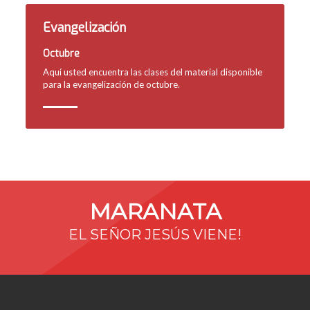
Evangelización
Octubre
Aquí usted encuentra las clases del material disponible
para la evangelización de octubre.
MARANATA
EL SEÑOR JESÚS VIENE!