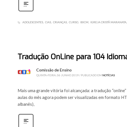
ADOLESCENTES
CIAS
CRIANÇAS
CURSO
IBICM
IGREJA CRISTÃ MARANATA
Tradução OnLine para 104 Idiom
Comissão de Ensino
QUINTA-FEIRA, 06 JUNHO 2019
/
PUBLICADO EM
NOTÍCIAS
Mais uma grande vitória foi alcançada: a tradução “online” 
aulas do mês agora podem ser visualizadas em formato HTM
albanês),