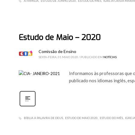
A FAMÍLIA
ESTUDO DE JUNHO 2020
ESTUDO DO MÊS
IGREJA CRISTÃ MARA
Estudo de Maio – 2020
Comissão de Ensino
SEXTA-FEIRA, 01 MAIO 2020
/
PUBLICADO EM
NOTÍCIAS
Informamos às professoras que o 
publicado nos idiomas inglês, es
BÍBLIA A PALAVRA DE DEUS
ESTUDO DE MAIO 2020
ESTUDO DO MÊS
IGREJ